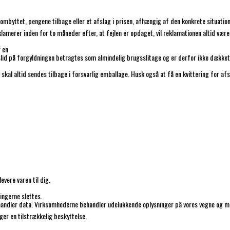
 ombyttet, pengene tilbage eller et afslag i prisen, afhængig af den konkrete situation
klamerer inden for to måneder efter, at fejlen er opdaget, vil reklamationen altid være 
g en
. Slid på forgyldningen betragtes som almindelig brugsslitage og er derfor ikke dække
 skal altid sendes tilbage i forsvarlig emballage. Husk også at få en kvittering for a
t.
evere varen til dig.
ningerne slettes.
ndler data. Virksomhederne behandler udelukkende oplysninger på vores vegne og må
nger en tilstrækkelig beskyttelse.