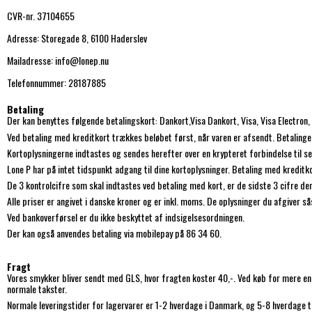
CVR-nr. 37104655
Adresse: Storegade 8, 6100 Haderslev
Mailadresse: info@lonep.nu
Telefonnummer: 28187885
Betaling
Der kan benyttes følgende betalingskort
Dankort
,Visa Dankort, Visa, Visa Electro
:
Ved betaling med kreditkort trækkes beløbet først, når varen er afsendt. Betalingen
Kortoplysningerne indtastes og sendes herefter over en krypteret forbindelse til se
Lone P har på intet tidspunkt adgang til dine kortoplysninger. Betaling med kreditko
De 3 kontrolcifre som skal indtastes ved betaling med kort, er de sidste 3 cifre der
Alle priser er angivet i danske kroner og er inkl. moms. De oplysninger du afgiver så
Ved bankoverførsel er du ikke beskyttet af indsigelsesordningen.
Der kan også anvendes betaling via mobilepay på 86 34 60.
Fragt
Vores smykker bliver sendt med GLS, hvor fragten koster 40,-. Ved køb for mere end
normale takster.
Normale leveringstider for lagervarer er 1-2 hverdage i Danmark, og 5-8 hverdage til 