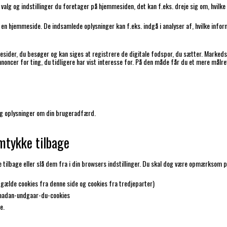
alg og indstillinger du foretager på hjemmesiden, det kan f.eks. dreje sig om, hvilke 
af en hjemmeside. De indsamlede oplysninger kan f.eks. indgå i analyser af, hvilke in
sider, du besøger og kan siges at registrere de digitale fodspor, du sætter. Markeds
 annoncer for ting, du tidligere har vist interesse for. På den måde får du et mere målr
r og oplysninger om din brugeradfærd.
amtykke tilbage
tilbage eller slå dem fra i din browsers indstillinger. Du skal dog være opmærksom på,
de gælde cookies fra denne side og cookies fra tredjeparter)
saadan-undgaar-du-cookies
e.