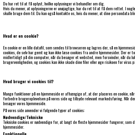
Du har ret til at få oplyst, hvilke oplysninger vi behandler om dig.
Hvis du mener, at oplysningerne er unøjagtige, har du ret til at få dem rettet. I nogl
skulle bruge dem til. Du kan også kontakte os, hvis du mener, at dine persondata bli
Hvad er en cookie?
En cookie er en lille datafil, som sendes til browseren og lagres der, så en hjemme
cookies, de selv har gemt og kan ikke læse cookies fra andre hjemmesider. Der er 
midlertidigt på din computer, når du besøger et websted, men forsvinder, når du l
brugervenligheden, og cookies kan ikke skade dine filer eller øge risikoen for virus 
Hvad bruger vi cookies til?
Mange funktioner på en hjemmeside er afhængige af, at der placeres en cookie, når e
forbedre brugeroplevelsen på vores side og tilbyde relevant markedsføring. Når der sæ
besøger vores hjemmeside.
På vores side anvender vi følgende typer af cookies:
Nødvendige/Tekniske
Tekniske cookies er nødvendige for, at langt de fleste hjemmesider fungerer, som de
hjemmesider.
Funktionelle