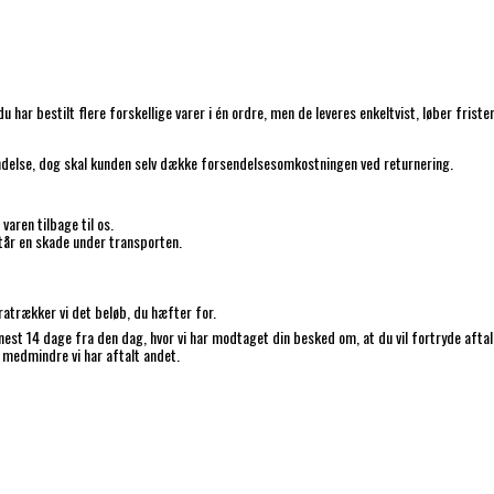
 har bestilt flere forskellige varer i én ordre, men de leveres enkeltvist, løber frist
endelse, dog skal kunden selv dække forsendelsesomkostningen ved returnering.
varen tilbage til os.
står en skade under transporten.
fratrækker vi det beløb, du hæfter for.
est 14 dage fra den dag, hvor vi har modtaget din besked om, at du vil fortryde aftal
medmindre vi har aftalt andet.