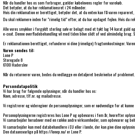
Når du handler hos os som forbruger, gælder købelovens regler for varekøb.
Det betyder, at du har reklamationsret i 24 måneder.
Hvis din reklamation er berettiget, betyder det, at du enten kan få varen repareret,
Du skal reklamere inden for ”rimelig tid” efter, at du har opdaget fejlen. Hvis du re
Alle vores smykker i forgyldt sterling sølv er belagt med et tykt lag 14 karat guld o
e-coat. Denne overfladebehandling vil med tiden blive slidt af ved almindelig brug
Er reklamationen berettiget, refunderer vi dine (rimelige) fragtomkostninger. Varen
Varen sendes til:
Lone P
Storegade 8
6100 Haderslev
Når du returnerer varen, bedes du vedlægge en detaljeret beskrivelse af probleme
Persondatapolitik
Vi har brug for følgende oplysninger, når du handler hos os:
Navn, adresse, tlf.nr. og mailadresse.
Vi registrerer og videregiver de personoplysninger, som er nødvendige for at kunne l
Personoplysningerne registreres hos Lone P og opbevares i fem år, hvorefter oplys
Vi samarbejder herudover med en række andre virksomheder, som opbevarer og beha
Vi samarbejder kun med databehandlere i EU eller i lande, der kan give dine oplysni
Den dataansvarlige på https://lonep.nu/ er Lone P.