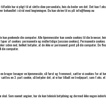
e tilfælde har vi pligt til at slette dine persondata, hvis du beder om det. Det kan f.ek
ver behandlet i strid med lovgivningen. Du kan skrive til os på: info@lonep.nu
side kan genkende din computer. Alle hjemmesider kan sende cookies til din browser, hv
to typer af cookies: permanente og midlertidige (session cookies). Permanente cookie
ukker siden ned, hvilket betyder, at de ikke er permanent gemt på din computer. De f
på din computer.
n bruger besøger en hjemmeside, så først og fremmest, sætter vi cookies for at have e
ttes en 3. part cookie, så betyder det, at vi har tilladt en tredjepart, som f.eks. et s
 skal. Som navnet angiver, har de kun teknisk betydning og dermed ikke nogen indvirkn