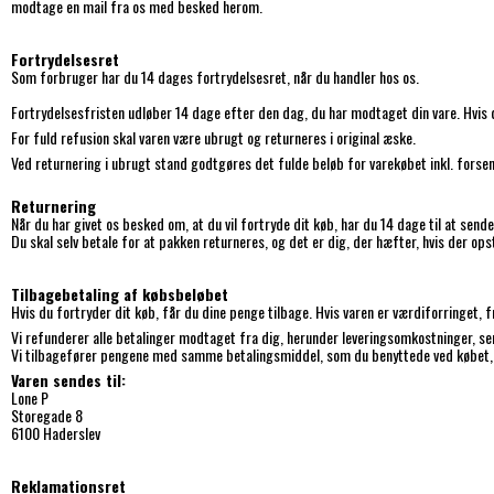
modtage en mail fra os med besked herom.
Fortrydelsesret
Som forbruger har du 14 dages fortrydelsesret, når du handler hos os.
Fortrydelsesfristen udløber 14 dage efter den dag, du har modtaget din vare. Hvis du
For fuld refusion skal varen være ubrugt og returneres i original æske.
Ved returnering i ubrugt stand godtgøres det fulde beløb for varekøbet inkl. fors
Returnering
Når du har givet os besked om, at du vil fortryde dit køb, har du 14 dage til at sende 
Du skal selv betale for at pakken returneres, og det er dig, der hæfter, hvis der op
Tilbagebetaling af købsbeløbet
Hvis du fortryder dit køb, får du dine penge tilbage. Hvis varen er værdiforringet, 
Vi refunderer alle betalinger modtaget fra dig, herunder leveringsomkostninger, sen
Vi tilbagefører pengene med samme betalingsmiddel, som du benyttede ved købet, 
Varen sendes til:
Lone P
Storegade 8
6100 Haderslev
Reklamationsret