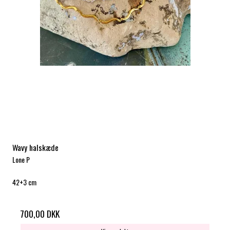
Wavy halskæde
Lone P
42+3 cm
700,00 DKK