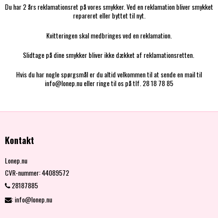
Du har 2 års reklamationsret på vores smykker. Ved en reklamation bliver smykket
repareret eller byttet til nyt.
Kvitteringen skal medbringes ved en reklamation.
Slidtage på dine smykker bliver ikke dækket af reklamationsretten.
Hvis du har nogle spørgsmål er du altid velkommen til at sende en mail til
info@lonep.nu eller ringe til os på tlf. 28 18 78 85
Kontakt
Lonep.nu
CVR-nummer
:
44089572
28187885
:
info@lonep.nu