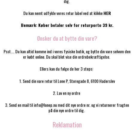
dig.
Du kan nemt udfylde vores retur label ved at klikke
HER
Bemærk: Køber betaler selv for returporto 39 kr.
Ønsker du at bytte din vare?
Psst.... Du kan altid komme ind i vores fysiske butik, og bytte din vare selvom den
er købt online. Du skal blot vise din ordrebekræftigelse.
Ellers kan du følge de her 3 steps:
1. Send din vare retur til Lone P, Storegade 8, 6100 Haderslev
2. Lav en ny ordre
3. Send en mail til info@lonep.nu med dit nye ordre nr. og vi returnerer fragten
på din nye ordre til dig.
Reklamation