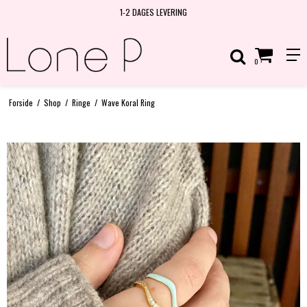
ALLE SMYKKER ER I STERLING SØLV OG GULDBELA
0
Forside
/
Shop
/
Ringe
/
Wave Koral Ring